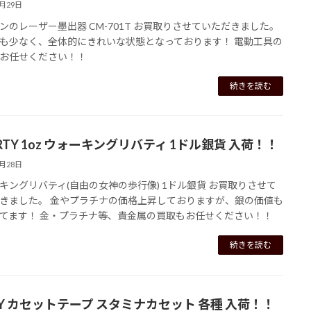
6月29日
ンのレーザー墨出器 CM-701T お買取りさせていただきました。
も少なく、全体的にきれいな状態となっております！ 電動工具の
お任せください！！
続きを読む
ERTY 1oz ウォーキングリバティ 1ドル銀貨 入荷！！
6月28日
キングリバティ(自由の女神の歩行像) 1ドル銀貨 お買取りさせて
きました。 金やプラチナの価格上昇しておりますが、銀の価値も
てます！ 金・プラチナ等、貴金属の買取もお任せください！！
続きを読む
NY カセットテープ スタミナカセット 各種 入荷！！