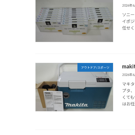
2026年
ソニー
イポジ
任せく
mak
アウトドア/スポーツ
2026年
マキタ
プタ、
くても
はお任