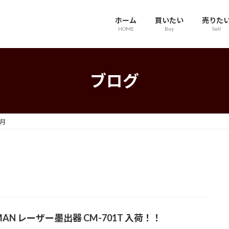
ホーム
買いたい
売りた
HOME
Buy
Sell
ブログ
6月
MAN レーザー墨出器 CM-701T 入荷！！