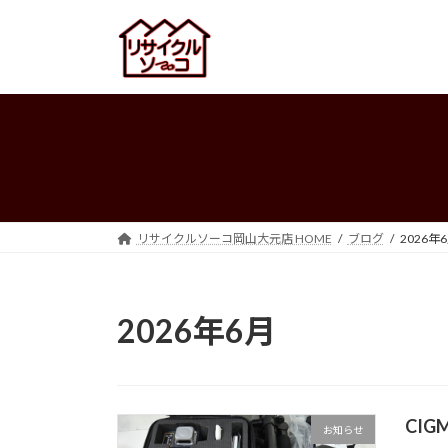
コ
ナ
ン
ビ
テ
ゲ
ン
ー
ツ
シ
へ
ョ
ス
ン
キ
に
ッ
移
プ
動
リサイクルソーコ岡山大元店 HOME
ブログ
2026年
2026年6月
CIG
お知らせ