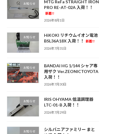
MTG ReFa STRAIGHT IRON
お知らせ
PRO RE-AT-02A 入荷！！
新着!!
2026年8月1日
HiKOKI リチウムイオン電池
お知らせ
BSL36A18X 入荷！！
新着!!
2026年7月31日
BANDAI HG 1/144 シャア専
お知らせ
用ザク Ver.ZEONICTOYOTA
入荷！！
2026年7月30日
IRIS OHYAMA 低温調理器
お知らせ
LTC-01-B 入荷！！
2026年7月29日
シルバニアファミリー まと
お知らせ