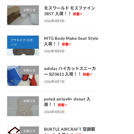
モスワールド モスファイン
お知らせ
385T 入荷！！
新着!!
2026年8月9日
MTG Body Make Seat Style
アウトドア/スポ
入荷！！
新着!!
ーツ
2026年8月8日
adidas ハイカットスニーカ
お知らせ
ー BZ0611 入荷！！
新着!!
2026年8月7日
poled airluv4+ donut 入
お知らせ
荷！！
新着!!
2026年8月6日
BURTLE AIRCRAFT 空調服
お知らせ