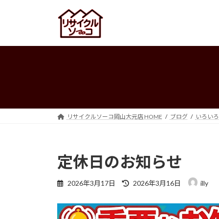
コ
ナ
ン
ビ
テ
ゲ
ン
ー
ツ
シ
へ
ョ
ス
ン
キ
に
ッ
移
プ
動
リサイクルソーコ岡山大元店 HOME
ブログ
いろいろ
定休日のお知らせ
最
2026年3月17日
2026年3月16日
illy
終
更
新