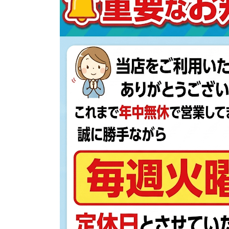
日
時
: