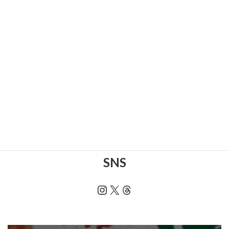
MTG ReFa STRAIGHT IRON PRO RE-AT-02A 入荷！！
お知らせ
, 
工具
, 
買取情
2026年7月31日
報
HiKOKI リチウムイオン電池 BSL36A18X 入荷！！
お知らせ
, 
買取情報
, 
雑
2026年7月30日
貨
BANDAI HG 1/144 シャア専用ザク Ver.ZEONICTOYOTA
入荷！！
お知らせ
, 
家電製品
, 
買
2026年7月29日
取情報
IRIS OHYAMA 低温調理器 LTC-01-B 入荷！！
1
2
3
…
51
次のページ
ブログ
SNS
Instagram
X
Threads