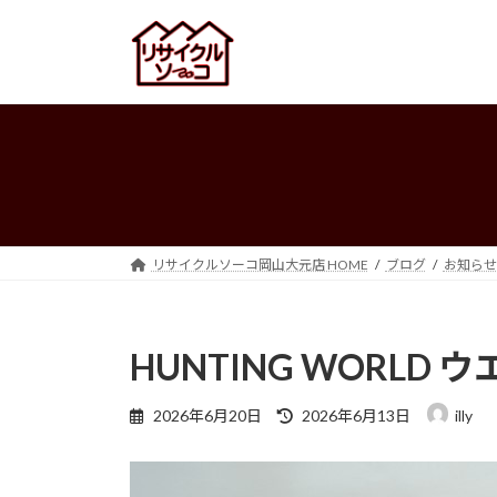
コ
ナ
ン
ビ
テ
ゲ
ン
ー
ツ
シ
へ
ョ
ス
ン
キ
に
ッ
移
プ
動
リサイクルソーコ岡山大元店 HOME
ブログ
お知らせ
HUNTING WORLD
最
2026年6月20日
2026年6月13日
illy
終
更
新