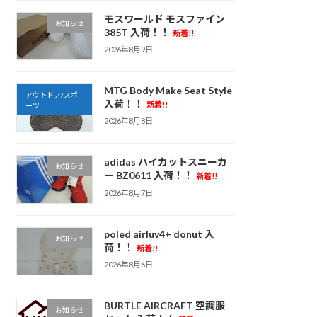
モスワールド モスファイン
お知らせ
385T 入荷！！
新着!!
2026年8月9日
MTG Body Make Seat Style
アウトドア/スポ
入荷！！
新着!!
ーツ
2026年8月8日
adidas ハイカットスニーカ
お知らせ
ー BZ0611 入荷！！
新着!!
2026年8月7日
poled airluv4+ donut 入
お知らせ
荷！！
新着!!
2026年8月6日
BURTLE AIRCRAFT 空調服
お知らせ