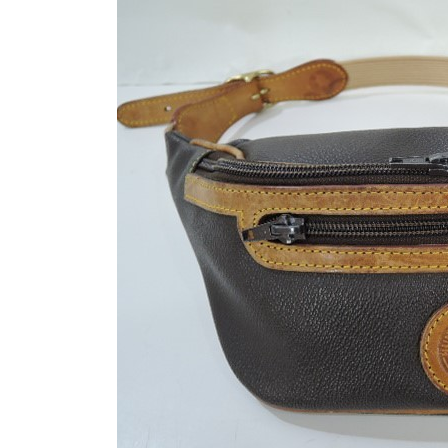
日
時
: