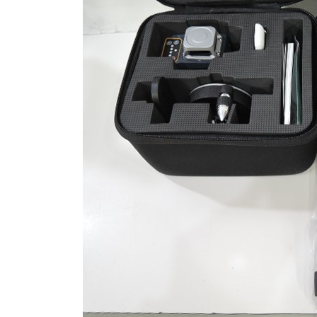
日
時
: