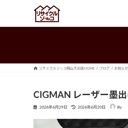
コ
ナ
ン
ビ
テ
ゲ
ン
ー
ツ
シ
へ
ョ
ス
ン
キ
に
ッ
移
プ
動
リサイクルソーコ岡山大元店 HOME
ブログ
お知らせ
CIGMAN レーザー墨出
最
2026年6月29日
2026年6月20日
illy
終
更
新