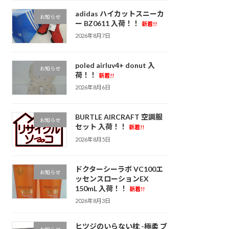
adidas ハイカットスニーカ
お知らせ
ー BZ0611 入荷！！
新着!!
2026年8月7日
poled airluv4+ donut 入
お知らせ
荷！！
新着!!
2026年8月6日
BURTLE AIRCRAFT 空調服
お知らせ
セット 入荷！！
新着!!
2026年8月5日
ドクターシーラボ VC100エ
お知らせ
ッセンスローションEX
150mL 入荷！！
新着!!
2026年8月3日
ヒツジのいらない枕 -極柔 ブ