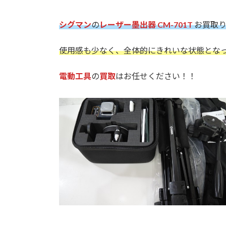
シグマン
の
レーザー墨出器 CM-701T
お買取り
使用感も少なく、全体的にきれいな状態とな
電動工具
の
買取
はお任せください！！