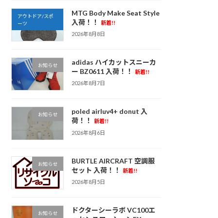
MTG Body Make Seat Style
アウトドア/スポ
入荷！！
新着!!
ーツ
2026年8月8日
adidas ハイカットスニーカ
お知らせ
ー BZ0611 入荷！！
新着!!
2026年8月7日
poled airluv4+ donut 入
お知らせ
荷！！
新着!!
2026年8月6日
BURTLE AIRCRAFT 空調服
お知らせ
セット 入荷！！
新着!!
2026年8月5日
ドクターシーラボ VC100エ
お知らせ