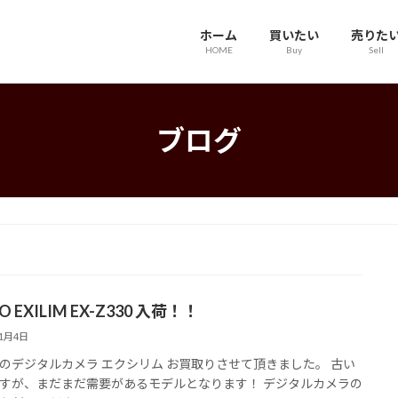
ホーム
買いたい
売りた
HOME
Buy
Sell
ブログ
O EXILIM EX-Z330 入荷！！
11月4日
のデジタルカメラ エクシリム お買取りさせて頂きました。 古い
すが、まだまだ需要があるモデルとなります！ デジタルカメラの