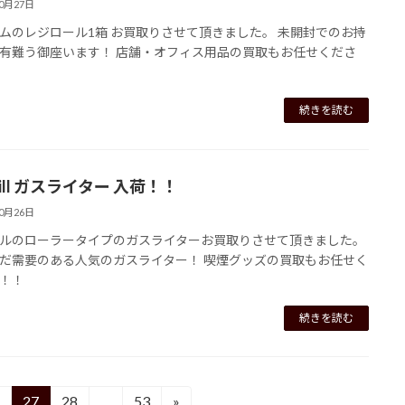
10月27日
ムのレジロール1箱 お買取りさせて頂きました。 未開封でのお持
有難う御座います！ 店舗・オフィス用品の買取もお任せくださ
続きを読む
hill ガスライター 入荷！！
10月26日
ルのローラータイプのガスライターお買取りさせて頂きました。
だ需要のある人気のガスライター！ 喫煙グッズの買取もお任せく
！！
続きを読む
27
28
…
53
»
固
固
固