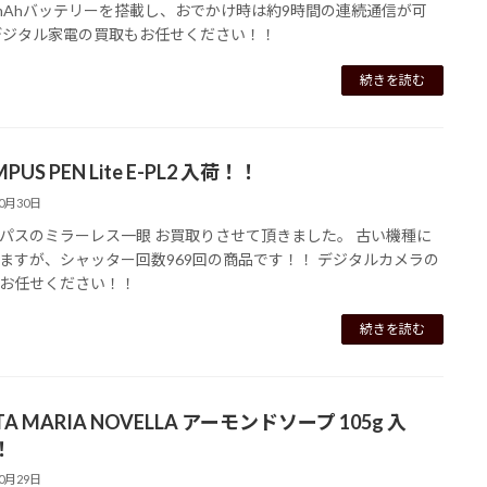
00mAhバッテリーを搭載し、おでかけ時は約9時間の連続通信が可
デジタル家電の買取もお任せください！！
続きを読む
PUS PEN Lite E-PL2 入荷！！
10月30日
パスのミラーレス一眼 お買取りさせて頂きました。 古い機種に
ますが、シャッター回数969回の商品です！！ デジタルカメラの
お任せください！！
続きを読む
TA MARIA NOVELLA アーモンドソープ 105g 入
！
10月29日