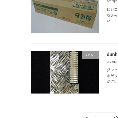
2025年
ビジコ
ち込み
い！！
dun
お知らせ
2025年
ダンヒ
まだま
ださい
投
«
1
…
26
固
固