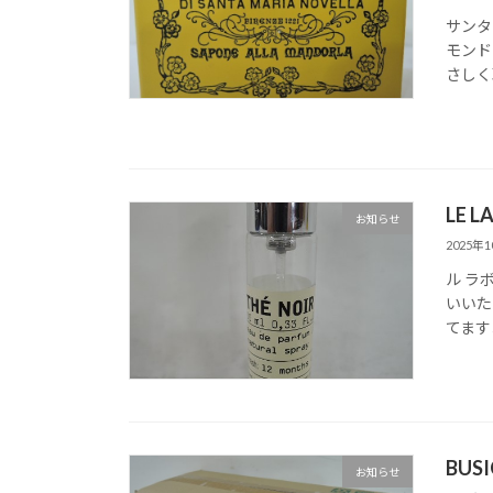
サンタ
モンド
さしく
LE L
お知らせ
2025年
ル ラ
いいた
てます
BUS
お知らせ