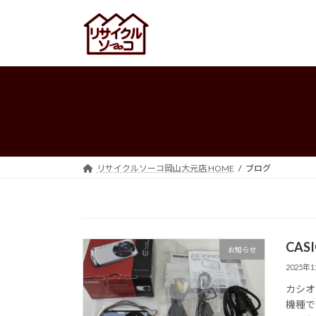
コ
ナ
ン
ビ
テ
ゲ
ン
ー
ツ
シ
へ
ョ
ス
ン
キ
に
ッ
移
プ
動
リサイクルソーコ岡山大元店 HOME
ブログ
CASI
お知らせ
2025年
カシオ
機種で