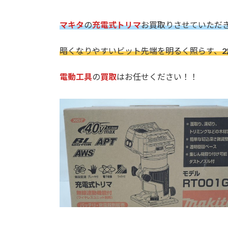
マキタ
の
充電式トリマ
お買取りさせていただ
暗くなりやすいビット先端を明るく照らす、
電動工具
の
買取
はお任せください！！