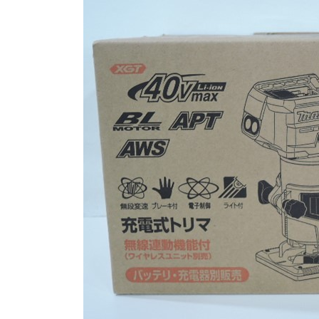
日
時
: