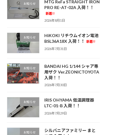
MTG ReFa STRAIGHT IRON
お知らせ
PRO RE-AT-02A 入荷！！
新着!!
2026年8月1日
HiKOKI リチウムイオン電池
お知らせ
BSL36A18X 入荷！！
新着!!
2026年7月31日
BANDAI HG 1/144 シャア専
お知らせ
用ザク Ver.ZEONICTOYOTA
入荷！！
2026年7月30日
IRIS OHYAMA 低温調理器
お知らせ
LTC-01-B 入荷！！
2026年7月29日
シルバニアファミリー まと
お知らせ