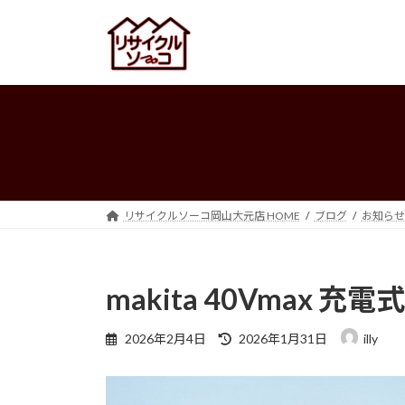
コ
ナ
ン
ビ
テ
ゲ
ン
ー
ツ
シ
へ
ョ
ス
ン
キ
に
ッ
移
プ
動
リサイクルソーコ岡山大元店 HOME
ブログ
お知らせ
makita 40Vmax 充
最
2026年2月4日
2026年1月31日
illy
終
更
新