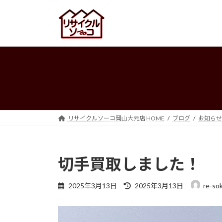
コ
ナ
ン
ビ
テ
ゲ
ン
ー
ツ
シ
へ
ョ
ス
ン
キ
に
ッ
移
プ
動
リサイクルソーコ岡山大元店 HOME
ブログ
お知らせ
切手買取しました！
最
2025年3月13日
2025年3月13日
re-so
終
更
新