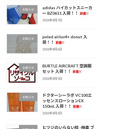
adidas ハイカットスニーカ
お知らせ
ー BZ0611 入荷！！
新着!!
2026年8月7日
poled airluv4+ donut 入
お知らせ
荷！！
新着!!
2026年8月6日
BURTLE AIRCRAFT 空調服
お知らせ
セット 入荷！！
新着!!
2026年8月5日
ドクターシーラボ VC100エ
お知らせ
ッセンスローションEX
150mL 入荷！！
新着!!
2026年8月3日
ヒツジのいらない枕 -極柔 ブ