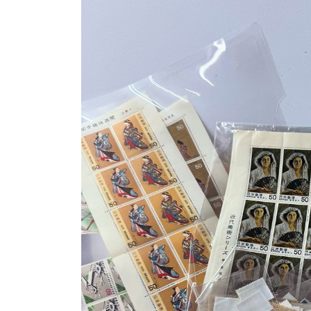
日
時
: