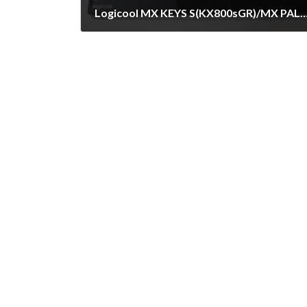
Logicool MX KEYS S(KX800sGR)/MX PALM REST(MX1
2025年3月7日