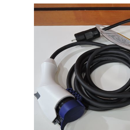
更
新
日
時
: