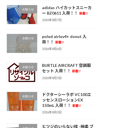
adidas ハイカットスニーカ
お知らせ
ー BZ0611 入荷！！
新着!!
2026年8月7日
poled airluv4+ donut 入
お知らせ
荷！！
新着!!
2026年8月6日
BURTLE AIRCRAFT 空調服
お知らせ
セット 入荷！！
新着!!
2026年8月5日
ドクターシーラボ VC100エ
お知らせ
ッセンスローションEX
150mL 入荷！！
新着!!
2026年8月3日
ヒツジのいらない枕 -極柔 ブ