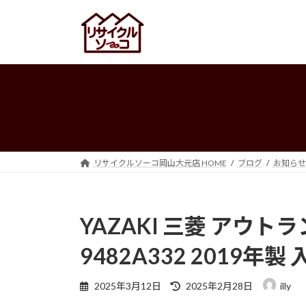
コ
ナ
ン
ビ
テ
ゲ
ン
ー
ツ
シ
へ
ョ
ス
ン
キ
に
ッ
移
プ
動
リサイクルソーコ岡山大元店 HOME
ブログ
お知らせ
YAZAKI 三菱 アウト
9482A332 2019年製 
最
2025年3月12日
2025年2月28日
illy
終