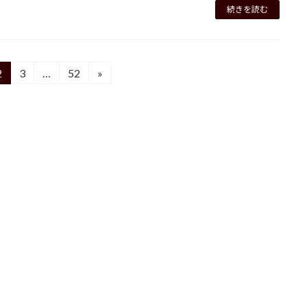
続きを読む
2
3
…
52
»
固
固
固
定
定
定
ペ
ペ
ペ
ー
ー
ー
ジ
ジ
ジ