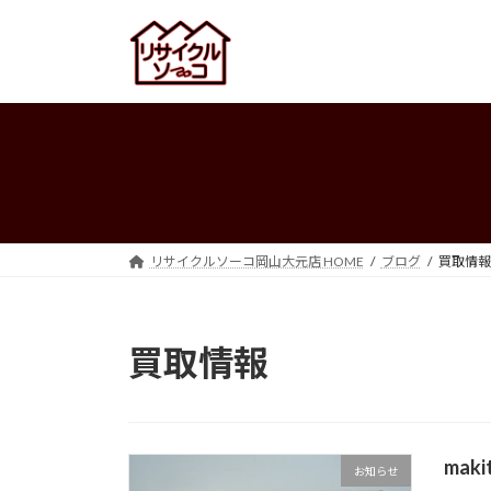
コ
ナ
ン
ビ
テ
ゲ
ン
ー
ツ
シ
へ
ョ
ス
ン
キ
に
ッ
移
プ
動
リサイクルソーコ岡山大元店 HOME
ブログ
買取情報
買取情報
mak
お知らせ