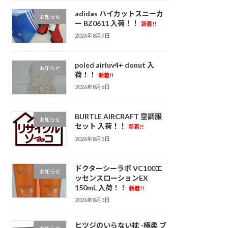
adidas ハイカットスニーカ
お知らせ
ー BZ0611 入荷！！
新着!!
2026年8月7日
poled airluv4+ donut 入
お知らせ
荷！！
新着!!
2026年8月6日
BURTLE AIRCRAFT 空調服
お知らせ
セット 入荷！！
新着!!
2026年8月5日
ドクターシーラボ VC100エ
お知らせ
ッセンスローションEX
150mL 入荷！！
新着!!
2026年8月3日
ヒツジのいらない枕 -極柔 ブ