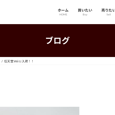
ホーム
買いたい
売りた
HOME
Buy
Sell
ブログ
任天堂 Wii U 入荷！！