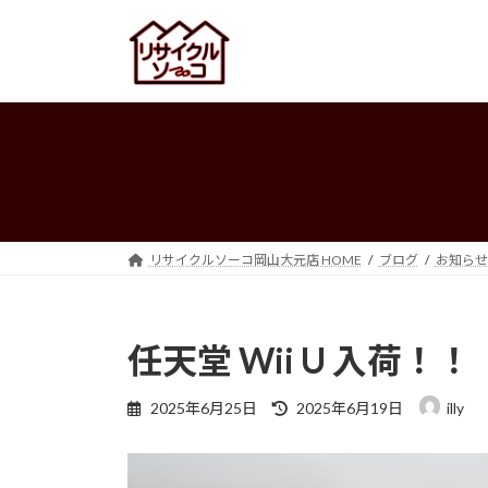
コ
ナ
ン
ビ
テ
ゲ
ン
ー
ツ
シ
へ
ョ
ス
ン
キ
に
ッ
移
プ
動
リサイクルソーコ岡山大元店 HOME
ブログ
お知らせ
任天堂 Wii U 入荷！！
最
2025年6月25日
2025年6月19日
illy
終
更
新