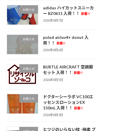
adidas ハイカットスニーカ
お知らせ
ー BZ0611 入荷！！
新着!!
2026年8月7日
poled airluv4+ donut 入
お知らせ
荷！！
新着!!
2026年8月6日
BURTLE AIRCRAFT 空調服
お知らせ
セット 入荷！！
新着!!
2026年8月5日
ドクターシーラボ VC100エ
お知らせ
ッセンスローションEX
150mL 入荷！！
新着!!
2026年8月3日
ヒツジのいらない枕 -極柔 ブ