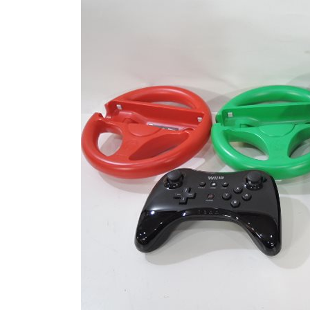
日
時
: