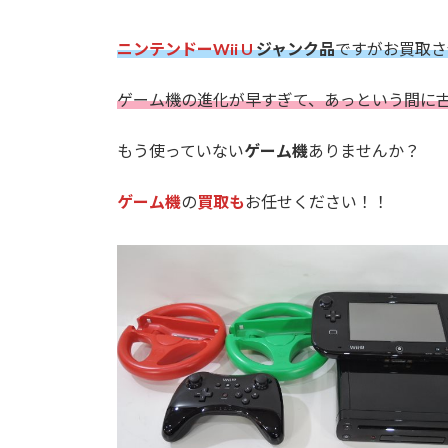
ニンテンドーWii U
ジャンク品
ですがお買取さ
ゲーム機の進化が早すぎて、あっという間に
もう使っていない
ゲーム機
ありませんか？
ゲーム機
の
買取も
お任せください！！