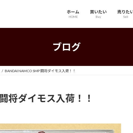
ホーム
買いたい
売りた
HOME
Buy
Sell
ブログ
BANDAI NAMCO SMP 闘将ダイモス入荷！！
SMP 闘将ダイモス入荷！！