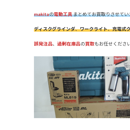
makita
の
電動工具
まとめてお買取りさせてい
ディスクグラインダ
、
ワークライト
、
充電式
誤発注品
、
過剰在庫品
の
買取
もお任せくださ