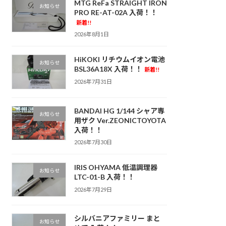
MTG ReFa STRAIGHT IRON
お知らせ
PRO RE-AT-02A 入荷！！
新着!!
2026年8月1日
HiKOKI リチウムイオン電池
お知らせ
BSL36A18X 入荷！！
新着!!
2026年7月31日
BANDAI HG 1/144 シャア専
お知らせ
用ザク Ver.ZEONICTOYOTA
入荷！！
2026年7月30日
IRIS OHYAMA 低温調理器
お知らせ
LTC-01-B 入荷！！
2026年7月29日
シルバニアファミリー まと
お知らせ