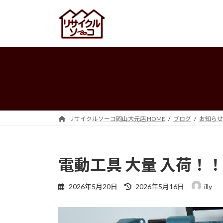
コ
ナ
ン
ビ
テ
ゲ
ン
ー
ツ
シ
へ
ョ
ス
ン
キ
に
ッ
移
プ
動
リサイクルソーコ岡山大元店 HOME
ブログ
お知らせ
電動工具 大量 入荷！
最
2026年5月20日
2026年5月16日
illy
終
更
新