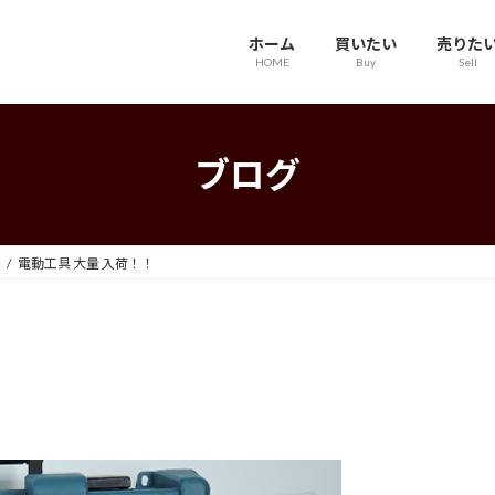
ホーム
買いたい
売りた
HOME
Buy
Sell
ブログ
電動工具 大量 入荷！！
！