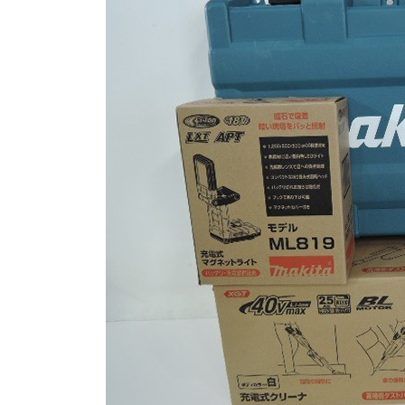
日
時
: