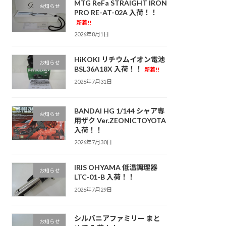
MTG ReFa STRAIGHT IRON
お知らせ
PRO RE-AT-02A 入荷！！
新着!!
2026年8月1日
HiKOKI リチウムイオン電池
お知らせ
BSL36A18X 入荷！！
新着!!
2026年7月31日
BANDAI HG 1/144 シャア専
お知らせ
用ザク Ver.ZEONICTOYOTA
入荷！！
2026年7月30日
IRIS OHYAMA 低温調理器
お知らせ
LTC-01-B 入荷！！
2026年7月29日
シルバニアファミリー まと
お知らせ