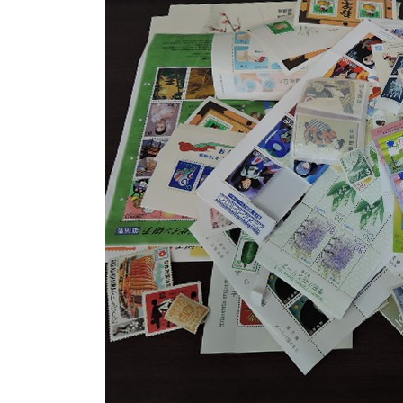
日
時
: