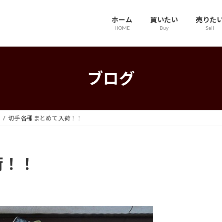
ホーム
買いたい
売りた
HOME
Buy
Sell
ブログ
切手 各種 まとめて 入荷！！
荷！！