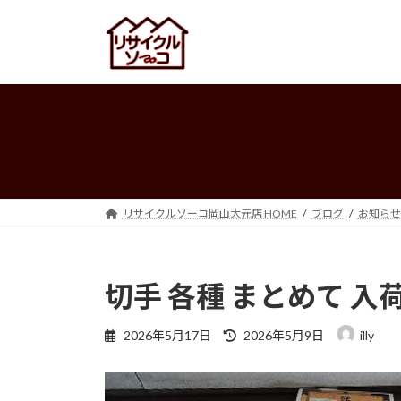
コ
ナ
ン
ビ
テ
ゲ
ン
ー
ツ
シ
へ
ョ
ス
ン
キ
に
ッ
移
プ
動
リサイクルソーコ岡山大元店 HOME
ブログ
お知らせ
切手 各種 まとめて 入
最
2026年5月17日
2026年5月9日
illy
終
更
新