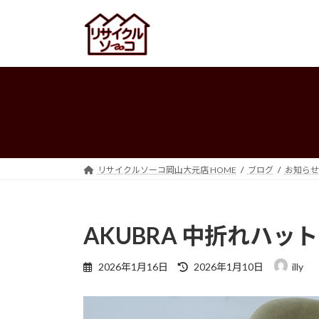
コ
ナ
ン
ビ
テ
ゲ
ン
ー
ツ
シ
へ
ョ
ス
ン
キ
に
ッ
移
プ
動
リサイクルソーコ岡山大元店 HOME
ブログ
お知らせ
AKUBRA 中折れハッ
最
2026年1月16日
2026年1月10日
illy
終
更
新