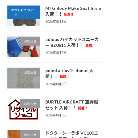
MTG Body Make Seat Style
アウトドア/スポ
入荷！！
新着!!
ーツ
2026年8月8日
adidas ハイカットスニーカ
お知らせ
ー BZ0611 入荷！！
新着!!
2026年8月7日
poled airluv4+ donut 入
お知らせ
荷！！
新着!!
2026年8月6日
BURTLE AIRCRAFT 空調服
お知らせ
セット 入荷！！
新着!!
2026年8月5日
ドクターシーラボ VC100エ
お知らせ