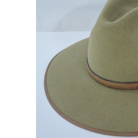
日
時
: