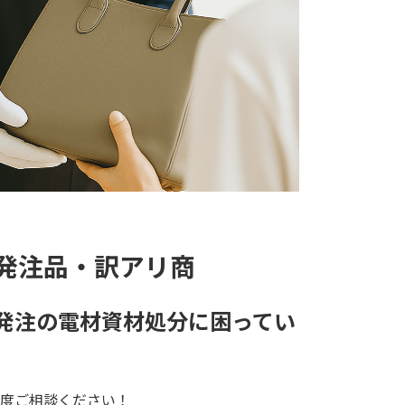
発注品・訳アリ商
発注の電材資材処分に困ってい
度ご相談ください！