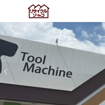
コ
ナ
ン
ビ
テ
ゲ
ン
ー
ツ
シ
へ
ョ
ス
ン
キ
に
ッ
移
プ
動