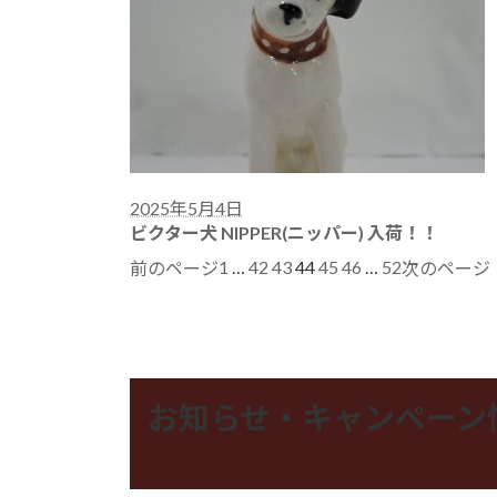
2025年5月4日
ビクター犬 NIPPER(ニッパー) 入荷！！
1
…
42
43
44
45
46
…
52
前のページ
次のページ
お知らせ・キャンペーン