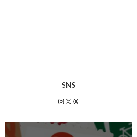
お知らせ
, 
工具
, 
買取情
2025年1月21日
報
XEBEC 鋼製先芯 安全靴 85208 入荷！！
2025年1月14日
お知らせ
, 
買取情報
BANDAI NAMCO SMP 闘将ダイモス入荷！！
お知らせ
, 
家電製品
, 
買
2025年1月8日
取情報
audio-technica ポータブルヘッドホン ATH-WP900入
荷！！
1
…
47
48
49
50
51
前のページ
次のページ
ブログ
SNS
Instagram
X
Threads