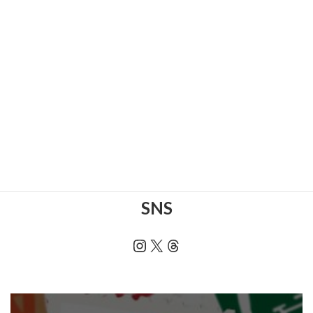
FUJI ベビーグラインダー FG-13-20 3 入荷！！
お知らせ
, 
工具
, 
買取情
2026年1月14日
報
Panasonic サーキットブレーカ BCW330 入荷！！
お知らせ
, 
家電製品
, 
買
2026年1月13日
取情報
SANWA SUPPLY モニタ4分配器 VGA-HR4K 入荷！！
お知らせ
, 
家電製品
, 
買
2026年1月12日
取情報
BRUNO 温冷EMSフェイシャルリフト BOE145 入荷！！
1
…
17
18
19
20
21
…
51
前のページ
次のページ
ブログ
SNS
Instagram
X
Threads